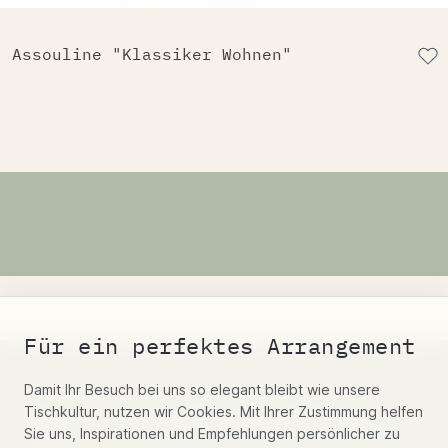
Assouline "Klassiker Wohnen"
Für ein perfektes Arrangement
Damit Ihr Besuch bei uns so elegant bleibt wie unsere
Belosi's vierteljährliche Neuheiten
Tischkultur, nutzen wir Cookies. Mit Ihrer Zustimmung helfen
Email – anmelden und 5% Rabatt Gutschein
Sie uns, Inspirationen und Empfehlungen persönlicher zu