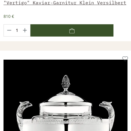
"Vertigo" Kaviar-Garnitur Klein Versilbert
810 €