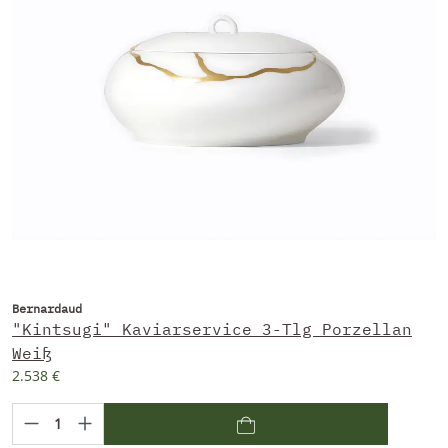
Bernardaud
"Kintsugi" Kaviarservice 3-Tlg Porzellan
Weiß
2.538 €