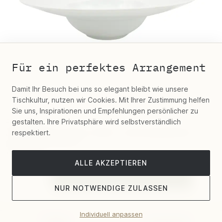
Für ein perfektes Arrangement
Damit Ihr Besuch bei uns so elegant bleibt wie unsere
Tischkultur, nutzen wir Cookies. Mit Ihrer Zustimmung helfen
Sie uns, Inspirationen und Empfehlungen persönlicher zu
J.L Coquet
gestalten. Ihre Privatsphäre wird selbstverständlich
"Hémisphère Weiss Matt" Kaviarbehälter
respektiert.
Porzellan 29 cm
127,50 €
ALLE AKZEPTIEREN
NUR NOTWENDIGE ZULASSEN
Individuell anpassen