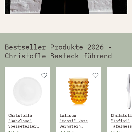
Bestseller Produkte 2026 -
Christofle Besteck führend
Christofle
Lalique
Christofl
"Babylone"
"Mossi" Vase
"Infini"
Speiseteller
Bernstein
Tafelmess
Porzellan
Kristallglas 21
Versilber