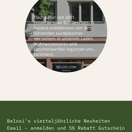
Tischkultur seit 2001
Entdecke über 500 Geschirr- &
Besteck-Kollektionen von den
führenden europäischen
Herstellern in unserem Laden.
Wohnaccessoires und
Geschenkartikel ergänzen unser
Sortiment.
Belosi's vierteljährliche Neuheiten
Email – anmelden und 5% Rabatt Gutschein