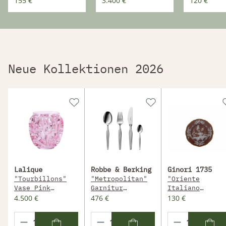
155 €
3.400 €
120 €
Cm
Neue Kollektionen 2026
Lalique
Robbe & Berking
Ginori 1735
"Tourbillons"
"Metropolitan"
"Oriente
Vase Pink
Garnitur
Italiano
Luster
Menübesteck 4-
Castagna"
4.500 €
476 €
130 €
Kristallglas
Teilig
Speiseteller
20,8 Cm
Versilbert
Porzellan 26,5
Cm