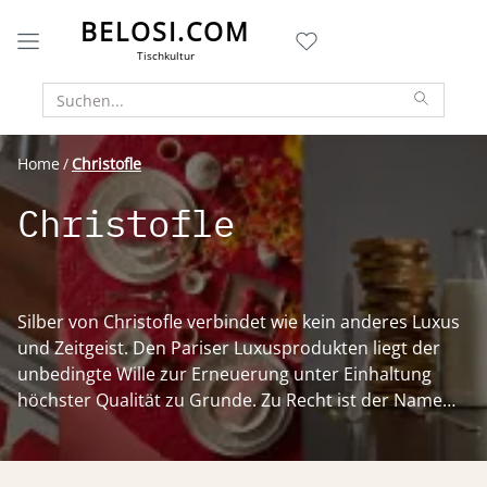
BELOSI.COM
Tischkultur
Home
Christofle
Christofle
Silber von Christofle verbindet wie kein anderes Luxus
und Zeitgeist. Den Pariser Luxusprodukten liegt der
unbedingte Wille zur Erneuerung unter Einhaltung
höchster Qualität zu Grunde. Zu Recht ist der Name
der französischen Marke Christofle in aller Welt
Synonym für französisches Design und Luxus. Die
Besteckliste hat für Sie die unterschiedlichsten Artikel