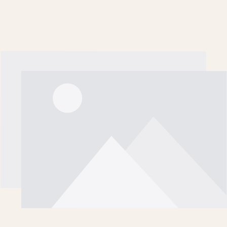
in versilbert, Sterling-Silber 925 oder in Stahl von dem
Pariser Unternehmen ausgesucht. Tauchen Sie mit uns
ein in das ganz eigene Universum dieser Luxusmarke
der Silber-Hersteller.