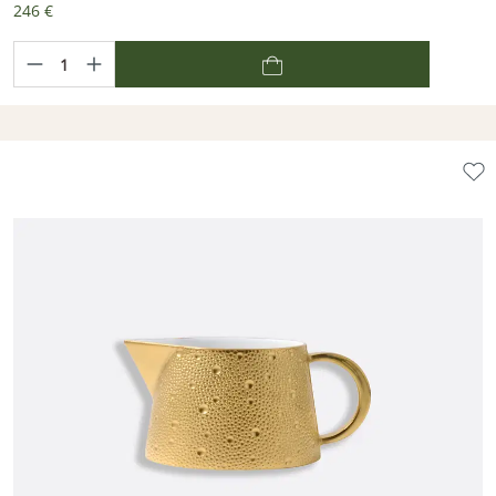
246 €