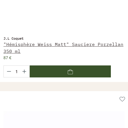
J.L Coquet
"Hémisphère Weiss Matt" Sauciere Porzellan
350 ml
87 €