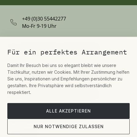
+49 (0)30 55442277
Mo-Fr 9-19 Uhr
Schreiben Sie uns per WhatsApp
Für ein perfektes Arrangement
Damit Ihr Besuch bei uns so elegant bleibt wie unsere
Kontaktieren Sie uns per E-Mail
Tischkultur, nutzen wir Cookies. Mit Ihrer Zustimmung helfen
Sie uns, Inspirationen und Empfehlungen persönlicher zu
gestalten. Ihre Privatsphäre wird selbstverständlich
respektiert.
Hospitality, Aviation, Residential
ALLE AKZEPTIEREN
Showroom-Termin buchen
NUR NOTWENDIGE ZULASSEN
Folgen