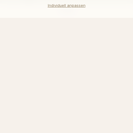
Individuell anpassen
Filter
Versand & Rücksendungen
DHL
DHL Express
Pick up in our
store in Berlin
Zahlung und Steuern
Über uns
Gästebuch