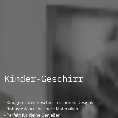
Kinder-Geschirr
- Kindgerechtes Geschirr in schönen Designs
- Robuste & bruchsichere Materialien
- Perfekt für kleine Genießer