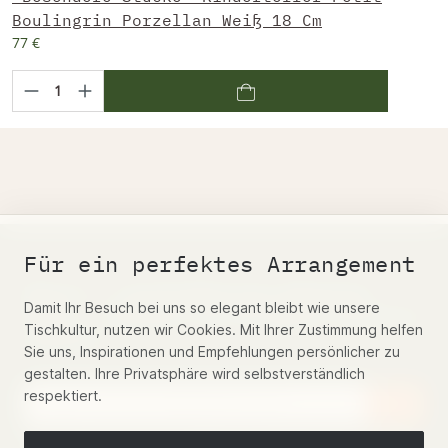
Boulingrin Porzellan Weiß 18 Cm
77 €
Für ein perfektes Arrangement
Belosi's vierteljährliche Neuheiten
Damit Ihr Besuch bei uns so elegant bleibt wie unsere
Email – anmelden und 5% Rabatt Gutschein
Tischkultur, nutzen wir Cookies. Mit Ihrer Zustimmung helfen
erhalten
Sie uns, Inspirationen und Empfehlungen persönlicher zu
gestalten. Ihre Privatsphäre wird selbstverständlich
respektiert.
Diese Seite ist durch reCAPTCHA geschützt und es gelten