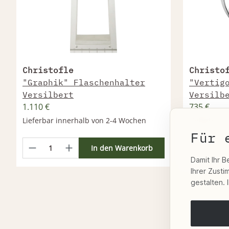
Christofle
Christo
"Graphik" Flaschenhalter
"Vertig
Versilbert
Versilb
1.110 €
735 €
Lieferbar innerhalb von 2-4 Wochen
Lieferbar 
Für 
In den Warenkorb
Damit Ihr B
Ihrer Zust
gestalten. 