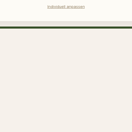
Individuell anpassen
teljährliche Neuheiten Email – anmelden 
alten
Meld
h reCAPTCHA geschützt und es gelten die
Datenschutzrichtlinie
und
en
.