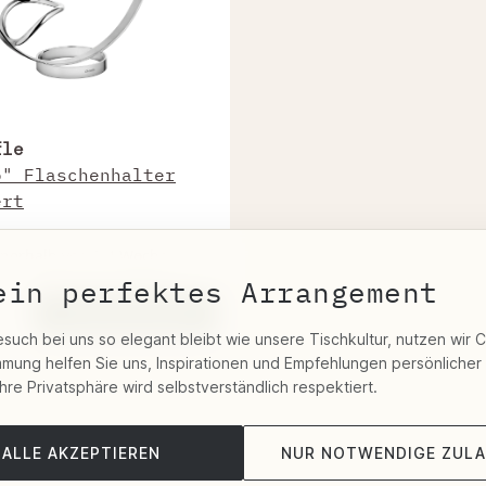
fle
o" Flaschenhalter
ert
innerhalb von 2-4 Wochen
ein perfektes Arrangement
In den Warenkorb
esuch bei uns so elegant bleibt wie unsere Tischkultur, nutzen wir 
immung helfen Sie uns, Inspirationen und Empfehlungen persönlicher
Ihre Privatsphäre wird selbstverständlich respektiert.
ALLE AKZEPTIEREN
NUR NOTWENDIGE ZUL