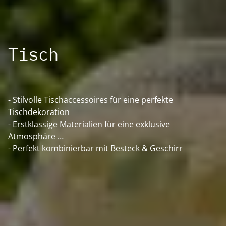
Tisch
- Stilvolle Tischaccessoires für eine perfekte
Tischdekoration
- Erstklassige Materialien für eine exklusive
Atmosphäre
- Perfekt kombinierbar mit Besteck & Geschirr