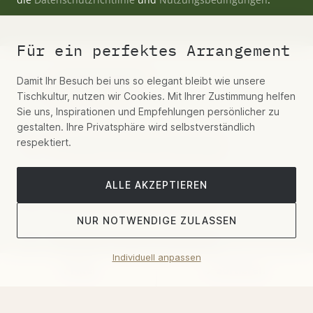
Für ein perfektes Arrangement
+49 (0)30 55442277
Damit Ihr Besuch bei uns so elegant bleibt wie unsere
Mo-Fr 9-19 Uhr
Tischkultur, nutzen wir Cookies. Mit Ihrer Zustimmung helfen
Sie uns, Inspirationen und Empfehlungen persönlicher zu
gestalten. Ihre Privatsphäre wird selbstverständlich
respektiert.
Schreiben Sie uns per WhatsApp
ALLE AKZEPTIEREN
Kontaktieren Sie uns per E-Mail
NUR NOTWENDIGE ZULASSEN
Hospitality, Aviation, Residential
Individuell anpassen
Filter
Sortieren
Showroom-Termin buchen