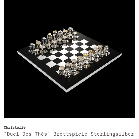
Christofle
"Duel Des Thés" Brettspiele Sterlingsilber