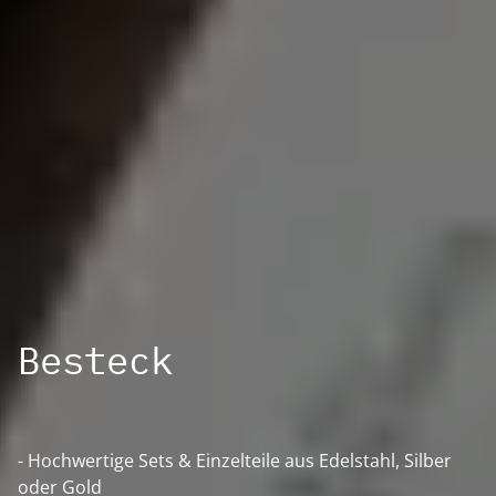
Besteck
- Hochwertige Sets & Einzelteile aus Edelstahl, Silber
oder Gold