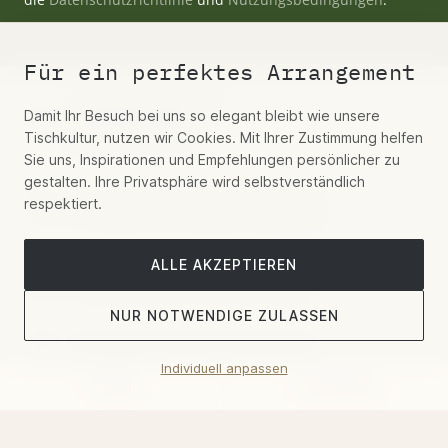
Für ein perfektes Arrangement
+49 (0)30 55442277
Damit Ihr Besuch bei uns so elegant bleibt wie unsere
Mo-Fr 9-19 Uhr
Tischkultur, nutzen wir Cookies. Mit Ihrer Zustimmung helfen
Sie uns, Inspirationen und Empfehlungen persönlicher zu
gestalten. Ihre Privatsphäre wird selbstverständlich
respektiert.
Schreiben Sie uns per WhatsApp
ALLE AKZEPTIEREN
Kontaktieren Sie uns per E-Mail
NUR NOTWENDIGE ZULASSEN
Hospitality, Aviation, Residential
Individuell anpassen
Filter
Sortieren
Showroom-Termin buchen