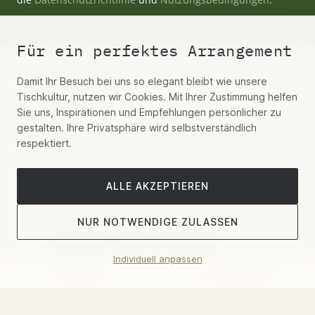
Für ein perfektes Arrangement
+49 (0)30 55442277
Damit Ihr Besuch bei uns so elegant bleibt wie unsere
Mo-Fr 9-19 Uhr
Tischkultur, nutzen wir Cookies. Mit Ihrer Zustimmung helfen
Sie uns, Inspirationen und Empfehlungen persönlicher zu
gestalten. Ihre Privatsphäre wird selbstverständlich
respektiert.
Schreiben Sie uns per WhatsApp
ALLE AKZEPTIEREN
Kontaktieren Sie uns per E-Mail
NUR NOTWENDIGE ZULASSEN
Hospitality, Aviation, Residential
Individuell anpassen
Filter
Sortieren
Showroom-Termin buchen