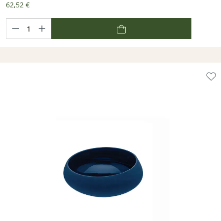
62,52 €