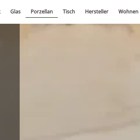
k
Glas
Porzellan
Tisch
Hersteller
Wohnen