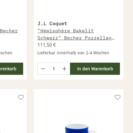
J.L Coquet
Becher
"Hémisphère Bakelit
Schwarz" Becher Porzellan
111,50 €
270 ml
Wochen
Lieferbar innerhalb von 2-4 Wochen
arenkorb
In den Warenkorb