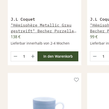
J.L Coquet
J.L Coq
"Hémisphère Metallic Grau
"Hémisp
gestreift" Becher Porzellan
Becher 
138 €
99 €
270 ml
Lieferbar innerhalb von 2-4 Wochen
Lieferbar 
In den Warenkorb