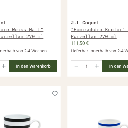
uet
J.L Coquet
hère Weiss Matt"
"Hémisphère Kupfer" 
Porzellan 270 ml
Porzellan 270 ml
111,50 €
innerhalb von 2-4 Wochen
Lieferbar innerhalb von 2-4 
In den Warenkorb
In den W