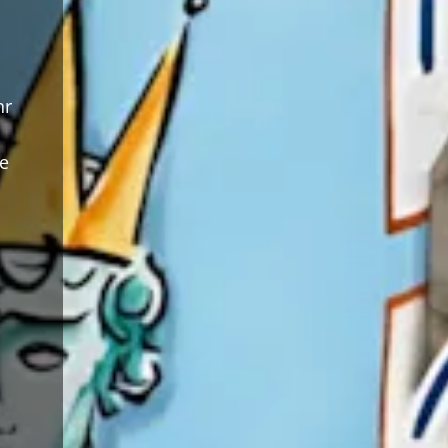
hr
re