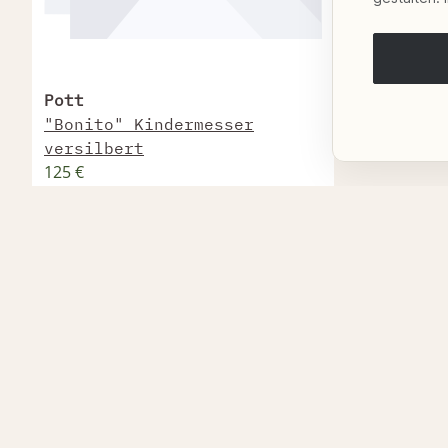
Pott
"Bonito" Kindermesser
versilbert
125 €
Lieferbar innerhalb von 1 Woche
In den Warenkorb