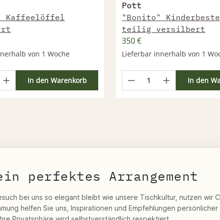
Pott
" Kaffeelöffel
"Bonito" Kinderbeste
ert
teilig versilbert
350 €
innerhalb von 1 Woche
Lieferbar innerhalb von 1 Wo
In den Warenkorb
In den W
ein perfektes Arrangement
esuch bei uns so elegant bleibt wie unsere Tischkultur, nutzen wir 
immung helfen Sie uns, Inspirationen und Empfehlungen persönlicher
Ihre Privatsphäre wird selbstverständlich respektiert.