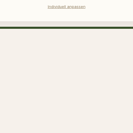
Individuell anpassen
teljährliche Neuheiten Email – anmelden 
alten
Meld
h reCAPTCHA geschützt und es gelten die
Datenschutzrichtlinie
und
en
.