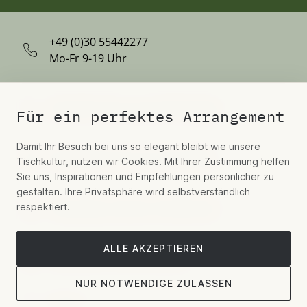
+49 (0)30 55442277
Mo-Fr 9-19 Uhr
Schreiben Sie uns per WhatsApp
Für ein perfektes Arrangement
Damit Ihr Besuch bei uns so elegant bleibt wie unsere
Kontaktieren Sie uns per E-Mail
Tischkultur, nutzen wir Cookies. Mit Ihrer Zustimmung helfen
Sie uns, Inspirationen und Empfehlungen persönlicher zu
gestalten. Ihre Privatsphäre wird selbstverständlich
respektiert.
Hospitality, Aviation, Residential
ALLE AKZEPTIEREN
Showroom-Termin buchen
NUR NOTWENDIGE ZULASSEN
Folgen