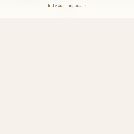
Individuell anpassen
Filter
Versand & Rücksendungen
DHL
DHL Express
Pick up in our
store in Berlin
Zahlung und Steuern
Über uns
Gästebuch