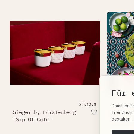
Für 
6 Farben
Damit Ihr B
Sieger by Fürstenberg
Sieger 
Ihrer Zust
gestalten. 
"Sip Of Gold"
"My Chi