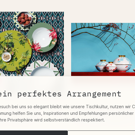
ein perfektes Arrangement
esuch bei uns so elegant bleibt wie unsere Tischkultur, nutzen wir 
by Fürstenberg
Sieger by Fürstenber
immung helfen Sie uns, Inspirationen und Empfehlungen persönlicher
Ihre Privatsphäre wird selbstverständlich respektiert.
na! Paraíso"
"My China! Emperor's
Garden Porzellan"