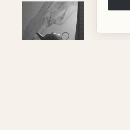
Sieger by Fürstenberg
"My China! Stella"