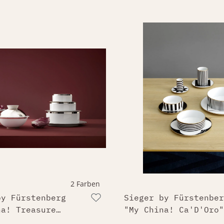
2 Farben
by Fürstenberg
Sieger by Fürstenber
na! Treasure
"My China! Ca'D'Oro"
m Porzellan"