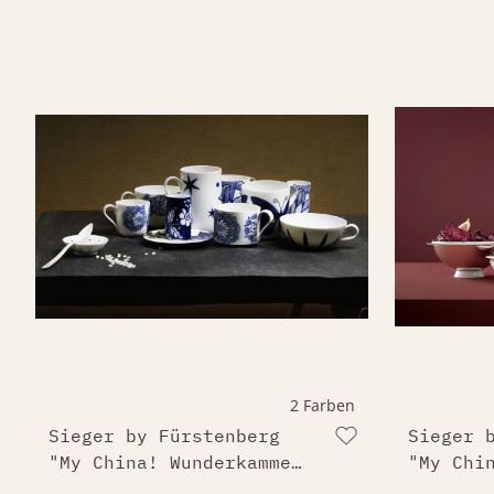
2 Farben
Sieger by Fürstenberg
Sieger 
"My China! Wunderkammer
"My Chi
Porzellan"
Platinu