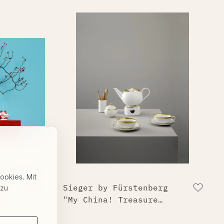
2 Farben
Cookies. Mit
g
Sieger by Fürstenberg
 zu
"My China! Treasure
Gold Porzellan"