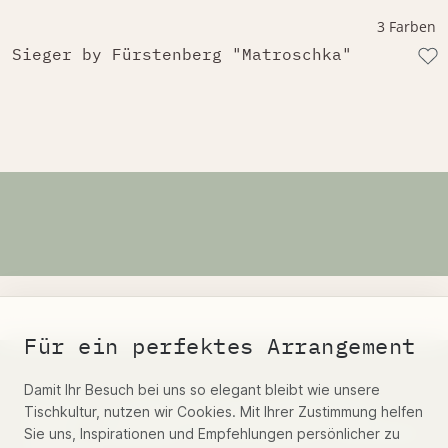
3 Farben
Sieger by Fürstenberg "Matroschka"
Für ein perfektes Arrangement
Damit Ihr Besuch bei uns so elegant bleibt wie unsere
Belosi's vierteljährliche Neuheiten
Tischkultur, nutzen wir Cookies. Mit Ihrer Zustimmung helfen
Email – anmelden und 5% Rabatt Gutschein
Sie uns, Inspirationen und Empfehlungen persönlicher zu