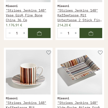
Missoni
Missoni
"Stripes Jenkins 148"
"Stripes Jenkins 148"
Vase Groß Fine Bone
Kaffeetasse Mit
China 36 Cm
Untertasse 2 Stück Fine
1.176,91 €
Bone China 100 Ml
214,20 €
Missoni
Missoni
"Stripes Jenkins 148"
"Stripes Jenkins 148"
Kaffeetasse Mit
Vide-Poche Ablage Groß