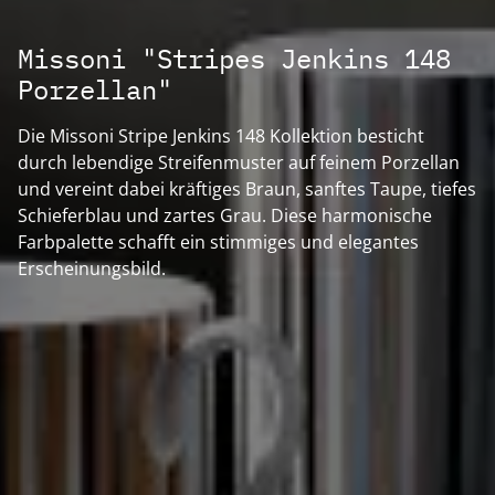
Missoni "Stripes Jenkins 148
Porzellan"
Die Missoni Stripe Jenkins 148 Kollektion besticht
durch lebendige Streifenmuster auf feinem Porzellan
und vereint dabei kräftiges Braun, sanftes Taupe, tiefes
Schieferblau und zartes Grau. Diese harmonische
Farbpalette schafft ein stimmiges und elegantes
Erscheinungsbild.