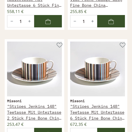
Untertasse 6 Stück Fine
Fine Bone China
Bone China 100 Ml
558,11 €
21,4X17,2 Cm
255,85 €
Missoni
Missoni
"Stripes Jenkins 148"
"Stripes Jenkins 148"
Teetasse Mit Untertasse
Teetasse Mit Untertasse
2 Stück Fine Bone China
6 Stück Fine Bone China
200 Ml
253,47 €
200 Ml
672,35 €