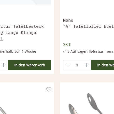
Mono
nitur Tafelbesteck
"A" Tafellöffel Edel
ig lange Klinge
hl
38 €
innerhalb von 1 Woche
5 Auf Lager,
lieferbar inne
24h
Weitere Produkte lieferbar in
In den Warenkorb
In den W
Woche