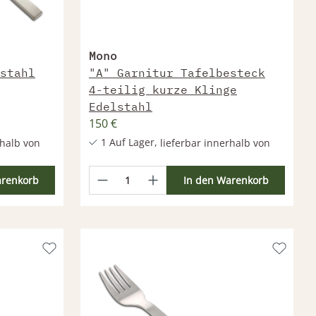
Mono
stahl
"A" Garnitur Tafelbesteck
4-teilig kurze Klinge
Edelstahl
150 €
1 Auf Lager,
rhalb von
lieferbar innerhalb von
24h
nerhalb 1
Weitere Produkte lieferbar innerhalb 1
arenkorb
In den Warenkorb
Woche