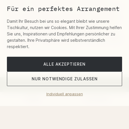
funktionales Design über Jahrzehnte hinweg relevant
geblieben ist. Das Besteck zeichnet sich durch ergonomische
Für ein perfektes Arrangement
Formen mit klaren, glatten Linien aus, die einen nahtlosen
Übergang zwischen Griff und Klinge bieten. Jedes Stück wird
Damit Ihr Besuch bei uns so elegant bleibt wie unsere
aus hochwertigem 18/10 Edelstahl gefertigt, der für seine
Tischkultur, nutzen wir Cookies. Mit Ihrer Zustimmung helfen
Langlebigkeit und Korrosionsbeständigkeit bekannt ist. Die
Sie uns, Inspirationen und Empfehlungen persönlicher zu
Mono T Kollektion bietet eine vielseitige Auswahl an Besteck,
gestalten. Ihre Privatsphäre wird selbstverständlich
darunter Standard-Tischstücke und Sets wie Messer, Gabeln
und Löffel sowie spezielle Utensilien.
respektiert.
ALLE AKZEPTIEREN
NUR NOTWENDIGE ZULASSEN
Individuell anpassen
Belosi's vierteljährliche Neuheiten
Filter
Sortieren
Email – anmelden und 5% Rabatt Gutschein
erhalten