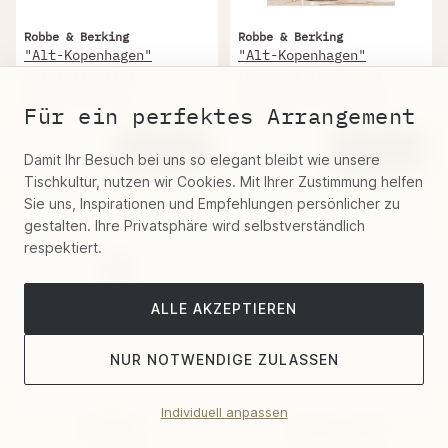
Robbe & Berking
Robbe & Berking
"Alt-Kopenhagen"
"Alt-Kopenhagen"
Serviettenring
Leuchter Fünfarmig
Sterlingsilber
Sterlingsilber 21 Cm
Für ein perfektes Arrangement
465 €
23.316 €
Damit Ihr Besuch bei uns so elegant bleibt wie unsere
Tischkultur, nutzen wir Cookies. Mit Ihrer Zustimmung helfen
Sie uns, Inspirationen und Empfehlungen persönlicher zu
gestalten. Ihre Privatsphäre wird selbstverständlich
respektiert.
ALLE AKZEPTIEREN
NUR NOTWENDIGE ZULASSEN
Individuell anpassen
Robbe & Berking
Robbe & Berking
Filter
Sortieren
"Alt-Kopenhagen"
"Alt-Kopenhagen"