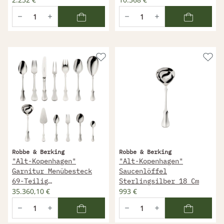
Robbe & Berking
Robbe & Berking
"Alt-Kopenhagen"
"Alt-Kopenhagen"
Garnitur Menübesteck
Saucenlöffel
69-Teilig
Sterlingsilber 18 Cm
Sterlingsilber
35.360,10 €
993 €