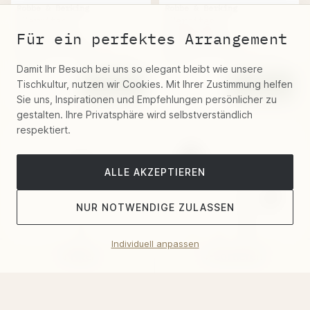
Robbe & Berking
Robbe & Berking
"Hermitage"
"Hermitage"
Für ein perfektes Arrangement
Kuchenmesser
Kaffeelöffel
Sterlingsilber 16,6 Cm
Sterlingsilber 13,1 Cm
360 €
319 €
Damit Ihr Besuch bei uns so elegant bleibt wie unsere
Tischkultur, nutzen wir Cookies. Mit Ihrer Zustimmung helfen
Sie uns, Inspirationen und Empfehlungen persönlicher zu
gestalten. Ihre Privatsphäre wird selbstverständlich
respektiert.
ALLE AKZEPTIEREN
NUR NOTWENDIGE ZULASSEN
Individuell anpassen
Filter
Sortieren
Robbe & Berking
Robbe & Berking
"Hermitage"
"Hermitage" Garnitur
Kompottlöffel
Menübesteck 24-Teilig