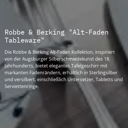
Robbe & Berking "Alt-Faden
Tableware"
Die Robbe & Berking Alt-Faden Kollektion, inspiriert
von der Augsburger Silberschmiedekunst des 18.
Jahrhunderts, bietet elegantes Tafelgeschirr mit
markanten Fadenrändern, erhältlich in Sterlingsilber
und versilbert, einschließlich Untersetzer, Tabletts und
Serviettenringe.